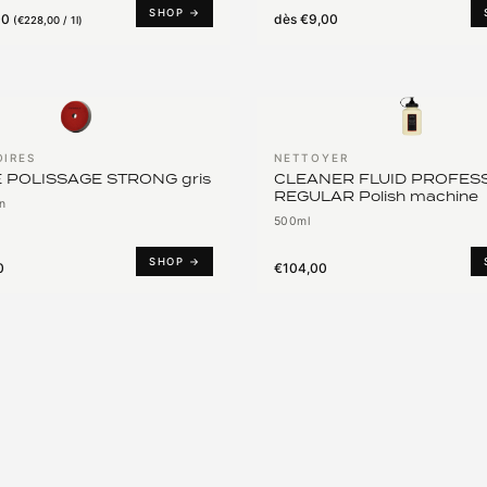
SHOP →
00
dès
€9,00
(
€228,00 / 1l
)
OIRES
NETTOYER
 POLISSAGE STRONG gris
CLEANER FLUID PROFES
REGULAR Polish machine
n
500ml
SHOP →
0
€104,00