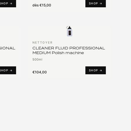
SHOP →
SHOP →
dès
€15,00
NETTOYER
SIONAL
CLEANER FLUID PROFESSIONAL
MEDIUM Polish machine
500ml
SHOP →
SHOP →
€104,00