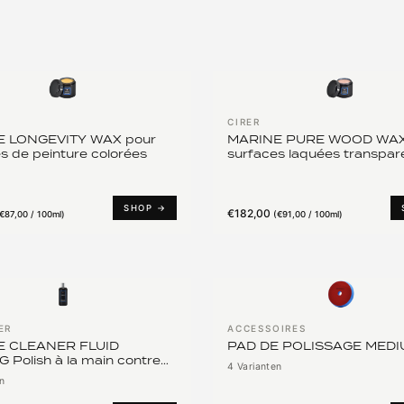
CIRER
 LONGEVITY WAX pour
MARINE PURE WOOD WAX
s de peinture colorées
surfaces laquées transpar
SHOP →
€182,00
€87,00 / 100ml
)
(
€91,00 / 100ml
)
ER
ACCESSOIRES
E CLEANER FLUID
PAD DE POLISSAGE MEDI
Polish à la main contre
4 Varianten
ures
n