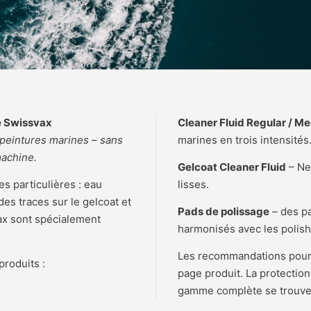
de Swissvax
Cleaner Fluid Regular / M
 peintures marines – sans
marines en trois intensités
machine.
Gelcoat Cleaner Fluid
– Ne
s particulières : eau
lisses.
es traces sur le gelcoat et
Pads de polissage
– des pa
vax sont spécialement
harmonisés avec les polis
Les recommandations pour l
produits :
page produit. La protection
gamme complète se trouve