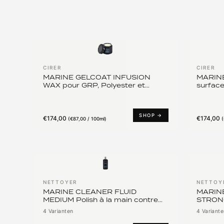
CIRER
CIRER
MARINE GELCOAT INFUSION
MARINE
WAX pour GRP, Polyester et
surface
Gelcoat
SHOP →
€174,00
€174,00
(
€87,00 / 100ml
)
(
NETTOYER
NETTOY
MARINE CLEANER FLUID
MARIN
MEDIUM Polish à la main contre
STRONG 
les micro-rayures
les ray
4 Varianten
4 Variante