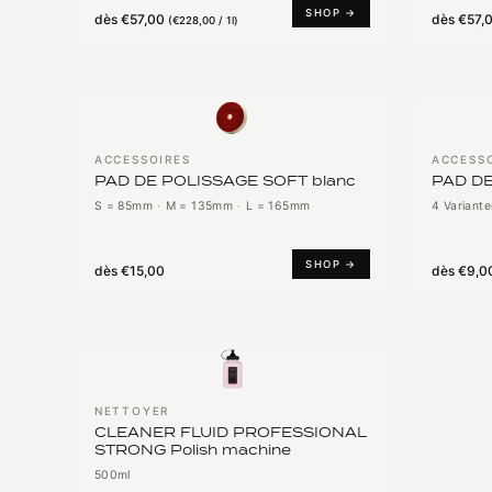
SHOP →
dès
€57,00
dès
€57,
(
€228,00 / 1l
)
ACCESSOIRES
ACCESS
PAD DE POLISSAGE SOFT blanc
PAD DE
S = 85mm
·
M = 135mm
·
L = 165mm
4 Variante
SHOP →
dès
€15,00
dès
€9,0
NETTOYER
CLEANER FLUID PROFESSIONAL
STRONG Polish machine
500ml