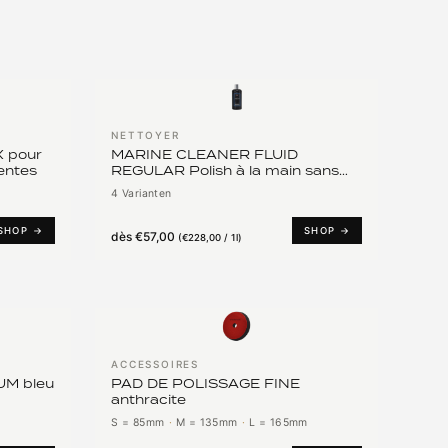
NETTOYER
 pour
MARINE CLEANER FLUID
entes
REGULAR Polish à la main sans
abrasifs
4 Varianten
SHOP →
SHOP →
dès
€57,00
(
€228,00 / 1l
)
ACCESSOIRES
UM bleu
PAD DE POLISSAGE FINE
anthracite
S = 85mm
·
M = 135mm
·
L = 165mm